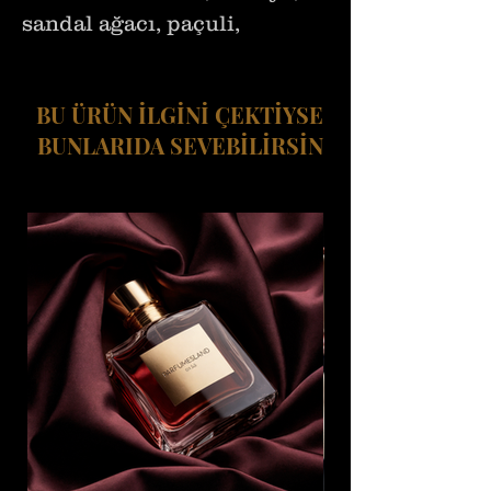
sandal ağacı, paçuli,
kediotu
BU ÜRÜN İLGİNİ ÇEKTİYSE
BUNLARIDA SEVEBİLİRSİN