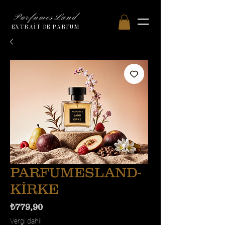
ParfumesLand
EXTRAİT DE PARFUM
PARFUMESLAND-
KİRKE
Fiyat
₺779,90
Vergi dahil