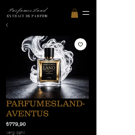
ParfumesLand
EXTRAİT DE PARFUM
PARFUMESLAND-
AVENTUS
Fiyat
₺779,90
Vergi dahil