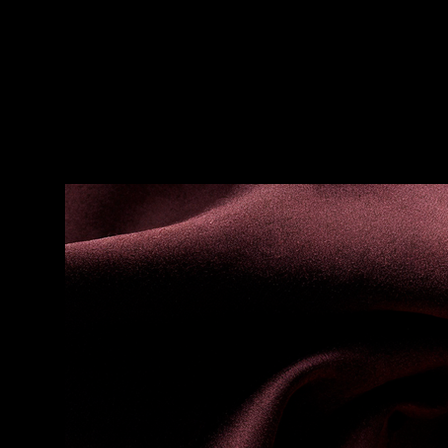
ortama da uyum sağlı
Üst Notalar:Erik,şeftal
Orta Notalar:Menekşe
Alt Notalar:Deri,vanil