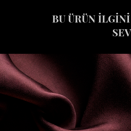
yor Bibliotheque.
BU ÜRÜN İLGİN
i
,şakayık
SEV
ya,paçuli,misk