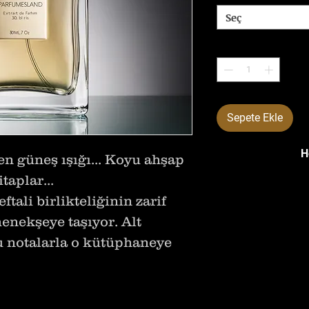
Seç
Adet
*
Sepete Ekle
H
n güneş ışığı... Koyu ahşap
itaplar...
ftali birlikteliğinin zarif
menekşeye taşıyor. Alt
u notalarla o kütüphaneye
iç her mevsim
 parfüm olmakla birlikte her