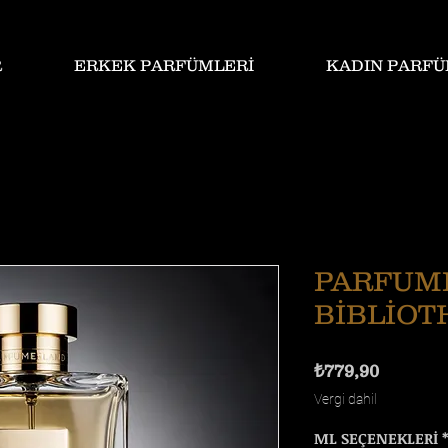
R
ERKEK PARFÜMLERİ
KADIN PARFÜ
PARFUM
BİBLİO
Fiyat
₺779,90
Vergi dahil
ML SEÇENEKLERİ