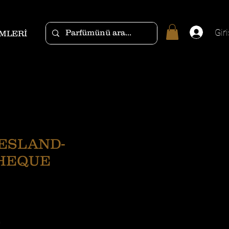
Giri
MLERİ
ESLAND-
THEQUE
*