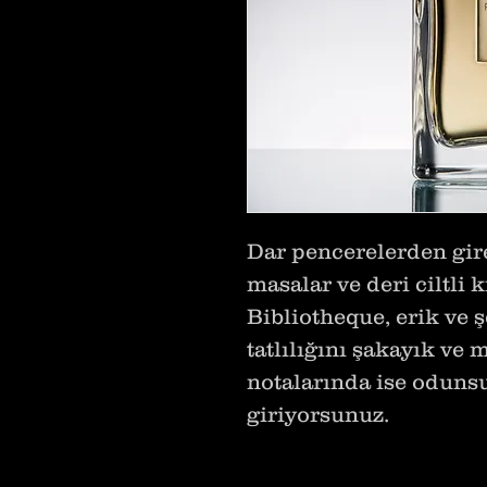
Dar pencerelerden gire
masalar ve deri ciltli k
Bibliotheque, erik ve şe
tatlılığını şakayık ve 
notalarında ise oduns
giriyorsunuz.
Çok sıcak havalar har
kullanabileceğiniz bir