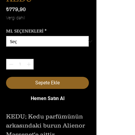
Fiyat
₺779,90
Vergi dahil
ML SEÇENEKLERİ
*
Adet
*
Sepete Ekle
Hemen Satın Al
KEDU; Kedu parfümünün
arkasındaki burun Alienor
Massenet'e aittir