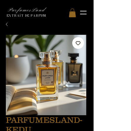
ParfumesLand
EXTRAİT DE PARFUM
PARFUMESLAND-
KEDU