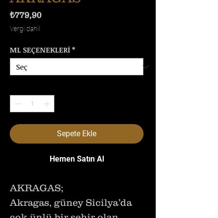
Fiyat
₺779,90
Vergi dahil
ML SEÇENEKLERİ
*
Adet
*
Sepete Ekle
Hemen Satın Al
AKRAGAS;
Akragas, güney Sicilya’da
çok ünlü bir şehir olan,