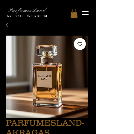
ParfumesLand
EXTRAİT DE PARFUM
PARFUMESLAND-
AKRAGAS