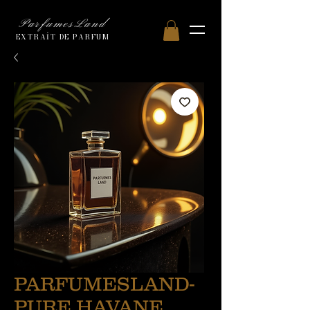
ParfumesLand
EXTRAİT DE PARFUM
PARFUMESLAND-
PURE HAVANE