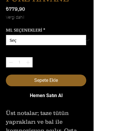
Fiyat
₺779,90
Vergi dahil
ML SEÇENEKLERİ
*
Adet
*
Sepete Ekle
Hemen Satın Al
Üst notalar; taze tütün
yaprakları ve bal ile
kompozisyon açılır, Orta