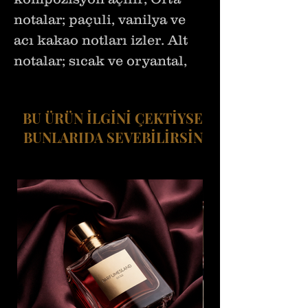
notalar; paçuli, vanilya ve
acı kakao notları izler. Alt
notalar; sıcak ve oryantal,
labdanum, kehribar ile
sonlanır. Sınırlı üretime
BU ÜRÜN İLGİNİ ÇEKTİYSE
sahip olduğu bilinen bu
BUNLARIDA SEVEBİLİRSİN
koku ile girdiğiniz her
ortamda gözlerin üzerinize
çevrilmesi mümkün.