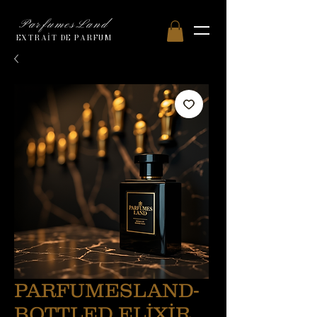
ParfumesLand
EXTRAİT DE PARFUM
PARFUMESLAND-
BOTTLED ELİXİR