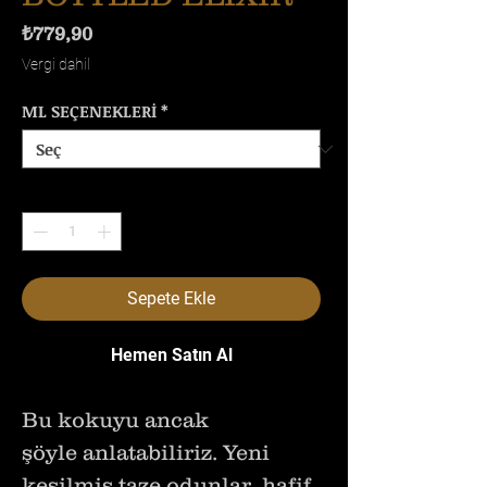
Fiyat
₺779,90
Vergi dahil
ML SEÇENEKLERİ
*
Adet
*
Sepete Ekle
Hemen Satın Al
Bu kokuyu ancak
şöyle anlatabiliriz. Yeni
kesilmiş taze odunlar, hafif