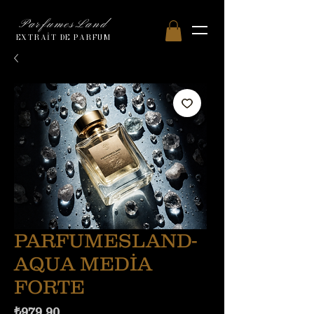
ParfumesLand
EXTRAİT DE PARFUM
PARFUMESLAND-
AQUA MEDİA
FORTE
Fiyat
₺979,90