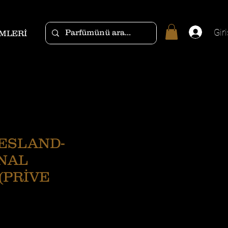
Giri
MLERİ
ESLAND-
NAL
(PRİVE