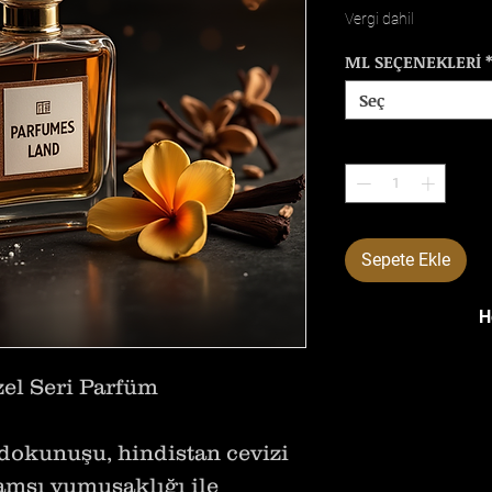
Vergi dahil
ML SEÇENEKLERİ
Seç
Adet
*
Sepete Ekle
H
zel Seri Parfüm
k dokunuşu, hindistan cevizi
msı yumuşaklığı ile