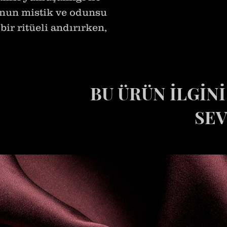
’nun mistik ve odunsu
bir ritüeli andırırken,
umuşaklığı bu özel seri
BU ÜRÜN İLGİN
kunuşundan gece yarısının
ar, her an teninizde duyusal
SEV
 tasarlandı. Yakın teması
doruğa çıkaran bu koku,
l; adeta bir imza…
 yapısıyla gündüzden geceye,
cak “Nocturnal Vanille”,
n çıkarıcılığı teninize taşır.