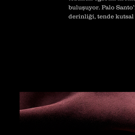
buluşuyor. Palo Santo
derinliği, tende kutsal 
miskin baş döndüren y
parfümü tamamlıyor.
Gün ışığının zarif do
gizemli cazibesine kad
bir hikaye yazmak için
büyüleyen ve şehveti 
sadece bir parfüm deği
Zamansız ve sofistike
her anın eşlikçisi ola
sınırları aşan bir başta