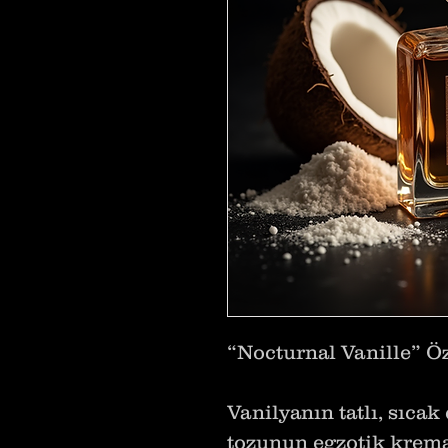
“Nocturnal Vanille” Ö
Vanilyanın tatlı, sıca
tozunun egzotik krema