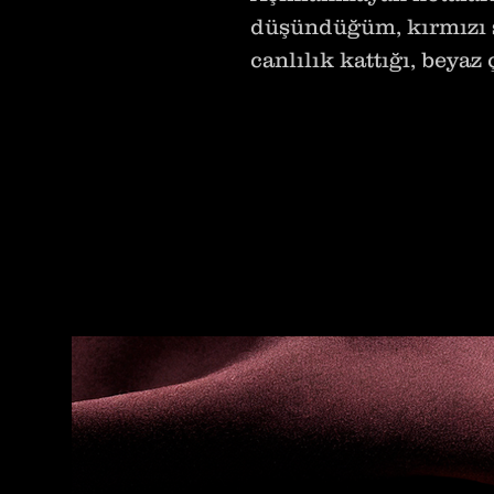
düşündüğüm, kırmız
canlılık kattığı, beyaz 
bir çiçek harmanı su
Way. Hatta meyve kulla
Her’deki meyve kullan
dinamik, yormayan, can
Tatlımsılık barındırm
zamanda ferah ve çiçek
Ağır kokulardan hoşla
enerjik parfümlerden 
beğenisini kazanacak 
bu tarzdaki bir parfüm 