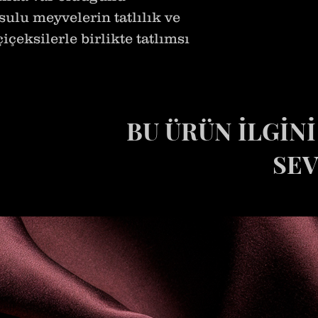
ı sulu meyvelerin tatlılık ve
çiçeksilerle birlikte tatlımsı
nduğu bir kompozisyon My
nımıyla bu yönünü Burbry
ımına yakın buldum. Genç,
BU ÜRÜN İLGİN
landırıcı bir parfüm.
asına rağmen aynı
SEV
si .
nmayan, meyveli çiçeksi ve
hoşlanan kadınların
nitelikte. Performans olarak
için oldukça iyi.