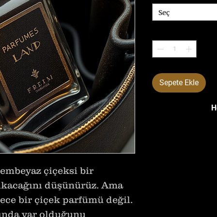
Seç
Adet
*
Sepete Ekle
H
embeyaz çiçeksi bir
kacağını düşünürüz. Ama
 bir çiçek parfümü değil.
ında var olduğunu