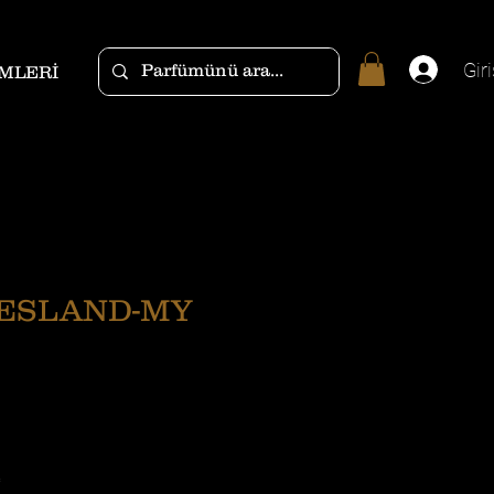
Giri
MLERİ
ESLAND-MY
*