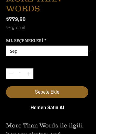
WORDS
Fiyat
₺779,90
Vergi dahil
ML SEÇENEKLERİ
*
Adet
*
Sepete Ekle
Hemen Satın Al
More Than Words ile ilgili