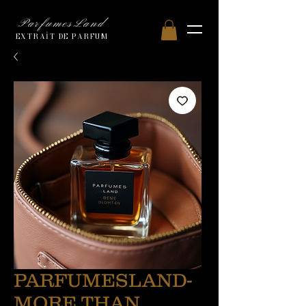
ParfumesLand
EXTRAİT DE PARFUM
PARFUMESLAND-
MORE THAN