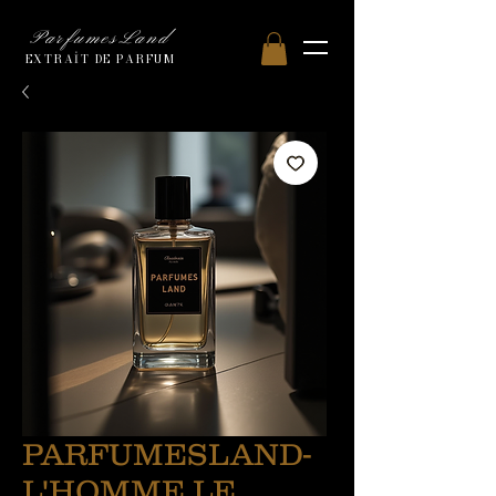
ParfumesLand
EXTRAİT DE PARFUM
PARFUMESLAND-
L'HOMME LE