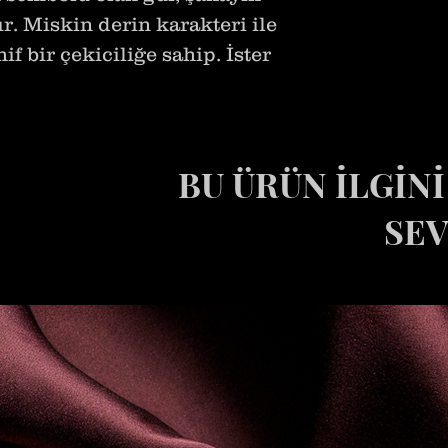
r. Miskin derin karakteri ile
f bir çekiciliğe sahip. İster
da, doğal güzelliğini zarafeti
lar için iyi bir tamamlayıcı
BU ÜRÜN İLGİN
ber
k, şakayık
SEV
enekşe, amber