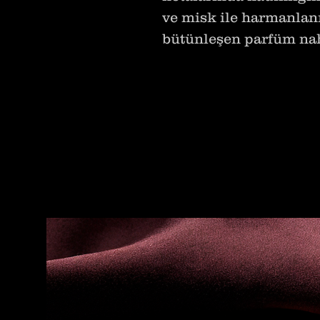
ve misk ile harmanlanı
bütünleşen parfüm nahi
kapalı ister açık ortam
ile bütünleştiren kadın
olacaktır.
Üst Notalar: Pembe bi
Orta Notalar: Gül, mis
Alt Notalar: Paçuli, m