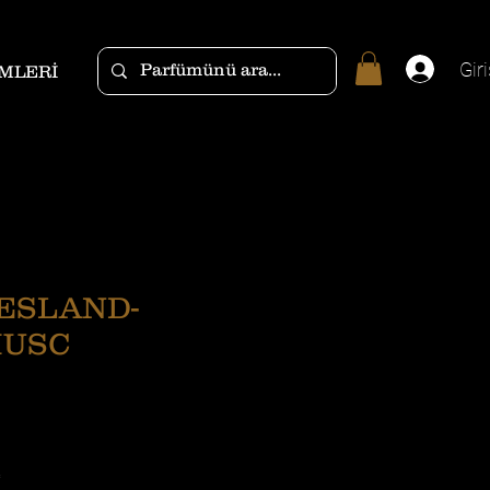
Giri
MLERİ
ESLAND-
MUSC
*