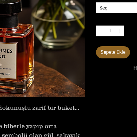
Seç
Adet
*
Sepete Ekle
H
unuşlu zarif bir buket...
 biberle yapıp orta
 sembolü olan gül, şakayık