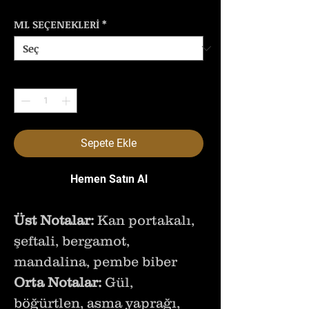
ML SEÇENEKLERİ
*
Adet
*
Sepete Ekle
Hemen Satın Al
Üst Notalar:
Kan portakalı,
şeftali, bergamot,
mandalina, pembe biber
Orta Notalar:
Gül,
böğürtlen, asma yaprağı,