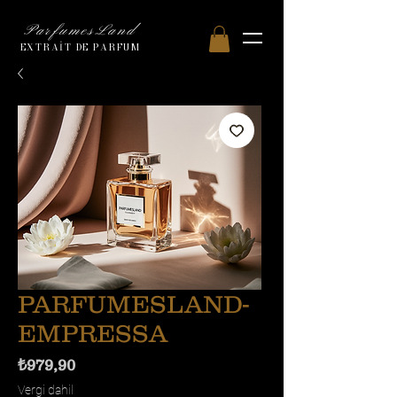
ParfumesLand
EXTRAİT DE PARFUM
PARFUMESLAND-
EMPRESSA
Fiyat
₺979,90
Vergi dahil