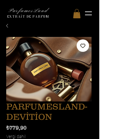
ParfumesLand
EXTRAİT DE PARFUM
PARFUMESLAND-
DEVİTİON
Fiyat
₺779,90
Vergi dahil